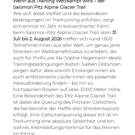
Wenn aus Training Wettkampf wird – der
Salomon Pitz Alpine Glacier Trail
Wie sich diese Vielfalt und die besonderen
Bedingungen im Trailrunning anfühlen, zeigt
sich einmal im Jahr in konzentrierter Form:
beim Salomon Pitz Alpine Glacier Trail. Vom
31.
Juli bis 2. August 2026
treffen sich rund 1.600
Teilnehmer:innen aus aller Welt, um genau jene
Strecken im Wettkampfmodus zu erleben, die
auch für Profis wie Ida-Sophie Hegemann ideale
Trainingsbedingungen bieten. Sieben Distanzen
sorgen dafür, dass sowohl Einsteiger:innen als
auch ambitionierte Läufer:innen die passende
Herausforderung finden – bis hin zu
hochalpinen Routen auf über 3.000 Meter Höhe.
Eine Besonderheit des Pitz Alpine Glacier Trail
ist dabei die Querung des Pitztaler Gletschers,
die bei beinahe der Hälfte aller Streckenlayouts
erfolgt. Eine Gletscherquerung dieser Art ist im
Trailrunning eine absolute Seltenheit und ein
wahres Alleinstellungsmerkmal für das Rennen
im Pitztal.