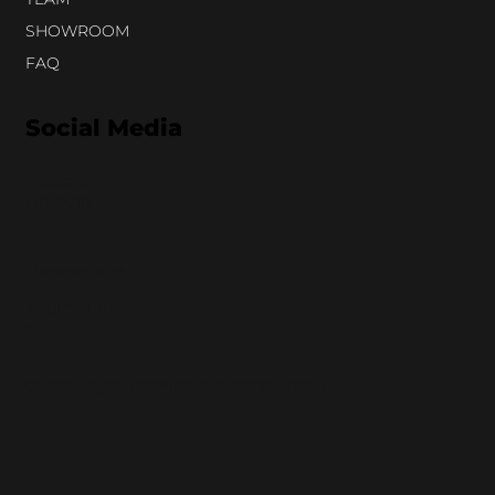
SHOWROOM
FAQ
Social Media
Instagram
LinkedIn
Datenschutz
Impressum
❤︎
© 2026 crystal communications GmbH