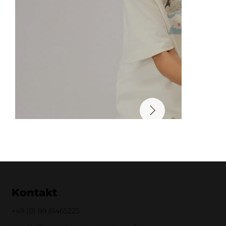
Kontakt
+49 (0)
89 61465225