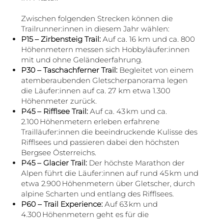
Zwischen folgenden Strecken können die
Trailrunner:innen in diesem Jahr wählen:
P15 – Zirbensteig Trail:
Auf ca. 16 km und ca. 800
Höhenmetern messen sich Hobbyläufer:innen
mit und ohne Geländeerfahrung.
P30 – Taschachferner Trail:
Begleitet von einem
atemberaubenden Gletscherpanorama legen
die Läufer:innen auf ca. 27 km etwa 1.300
Höhenmeter zurück.
P45 – Rifflsee Trail:
Auf ca. 43 km und ca.
2.100 Höhenmetern erleben erfahrene
Trailläufer:innen die beeindruckende Kulisse des
Rifflsees und passieren dabei den höchsten
Bergsee Österreichs.
P45 – Glacier Trail:
Der höchste Marathon der
Alpen führt die Läufer:innen auf rund 45 km und
etwa 2.900 Höhenmetern über Gletscher, durch
alpine Scharten und entlang des Rifflsees.
P60 – Trail Experience:
Auf 63 km und
4.300 Höhenmetern geht es für die