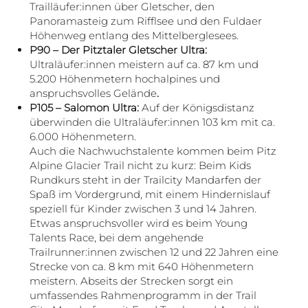
Trailläufer:innen über Gletscher, den
Panoramasteig zum Rifflsee und den Fuldaer
Höhenweg entlang des Mittelberglesees.
P90 – Der Pitztaler Gletscher Ultra:
Ultraläufer:innen meistern auf ca. 87 km und
5.200 Höhenmetern hochalpines und
anspruchsvolles Gelände
.
P105 – Salomon Ultra:
Auf der Königsdistanz
überwinden die Ultraläufer:innen 103 km mit ca.
6.000 Höhenmetern.
Auch die Nachwuchstalente kommen beim Pitz
Alpine Glacier Trail nicht zu kurz: Beim Kids
Rundkurs steht in der Trailcity Mandarfen der
Spaß im Vordergrund, mit einem Hindernislauf
speziell für Kinder zwischen 3 und 14 Jahren.
Etwas anspruchsvoller wird es beim Young
Talents Race, bei dem angehende
Trailrunner:innen zwischen 12 und 22 Jahren eine
Strecke von ca. 8 km mit 640 Höhenmetern
meistern. Abseits der Strecken sorgt ein
umfassendes Rahmenprogramm in der Trail