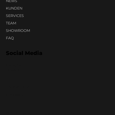
NEWS
KUNDEN
SERVICES
TEAM
SHOWROOM
FAQ
Social Media
Instagram
LinkedIn
Datenschutz
Impressum
❤︎
© 2026 crystal communications GmbH