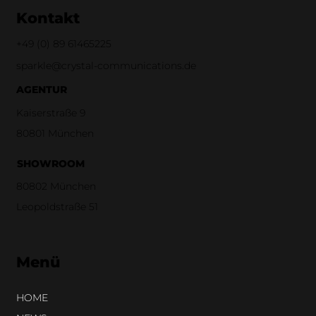
Kontakt
+49 (0)
89 61465225
sparkle@crystal-communications.de
AGENTUR
Kaiserstraße 9
80801 München
SHOWROOM
80802 München
Leopoldstraße 51
Menü
HOME