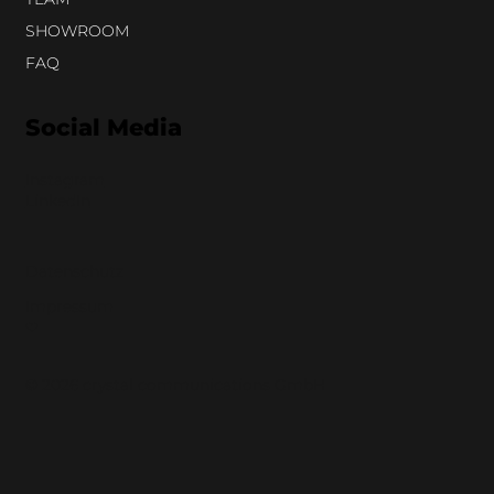
SHOWROOM
FAQ
Social Media
Instagram
LinkedIn
Datenschutz
Impressum
❤︎
© 2026 crystal communications GmbH