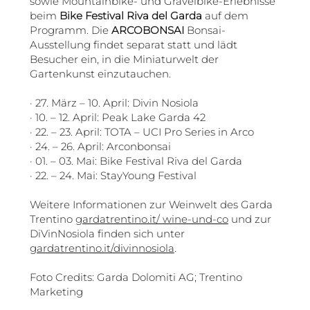
sowie Mountainbike- und Gravelbike-Erlebnisse
beim
Bike Festival Riva del Garda
auf dem
Programm. Die
ARCOBONSAI
Bonsai-
Ausstellung findet separat statt und lädt
Besucher ein, in die Miniaturwelt der
Gartenkunst einzutauchen.
· 27. März – 10. April: Divin Nosiola
· 10. – 12. April: Peak Lake Garda 42
· 22. – 23. April: TOTA – UCI Pro Series in Arco
· 24. – 26. April: Arconbonsai
· 01. – 03. Mai: Bike Festival Riva del Garda
· 22. – 24. Mai: StayYoung Festival
Weitere Informationen zur Weinwelt des Garda
Trentino
gardatrentino.it/ wine-und-co
und zur
DiVinNosiola finden sich unter
gardatrentino.it/divinnosiola
.
Foto Credits: Garda Dolomiti AG; Trentino
Marketing