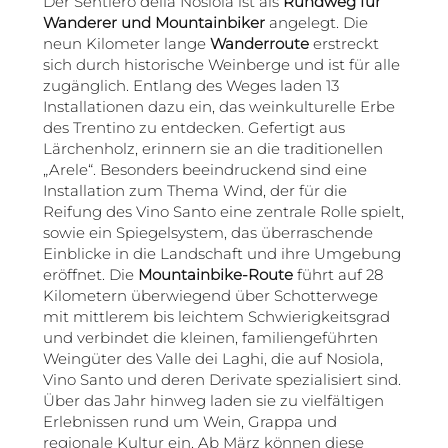
Der Sentiero della Nosiola ist als
Rundweg für
Wanderer und Mountainbiker
angelegt. Die
neun Kilometer lange
Wanderroute
erstreckt
sich durch historische Weinberge und ist für alle
zugänglich. Entlang des Weges laden 13
Installationen dazu ein, das weinkulturelle Erbe
des Trentino zu entdecken. Gefertigt aus
Lärchenholz, erinnern sie an die traditionellen
„Arele“. Besonders beeindruckend sind eine
Installation zum Thema Wind, der für die
Reifung des Vino Santo eine zentrale Rolle spielt,
sowie ein Spiegelsystem, das überraschende
Einblicke in die Landschaft und ihre Umgebung
eröffnet. Die
Mountainbike-Route
führt auf 28
Kilometern überwiegend über Schotterwege
mit mittlerem bis leichtem Schwierigkeitsgrad
und verbindet die kleinen, familiengeführten
Weingüter des Valle dei Laghi, die auf Nosiola,
Vino Santo und deren Derivate spezialisiert sind.
Über das Jahr hinweg laden sie zu vielfältigen
Erlebnissen rund um Wein, Grappa und
regionale Kultur ein. Ab März können diese