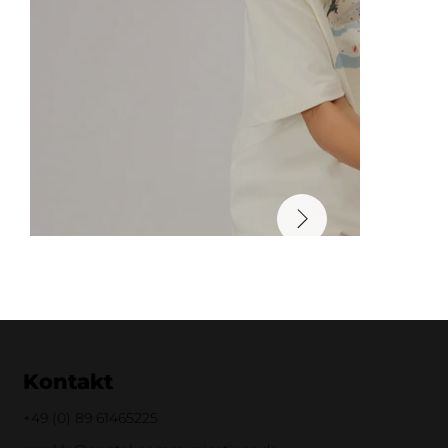
Kontakt
+49 (0)
89 61465225