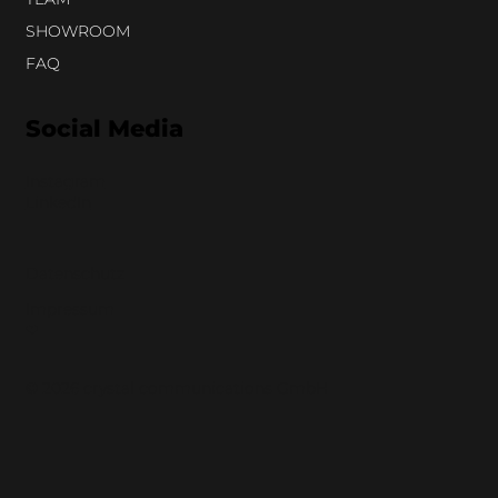
SHOWROOM
FAQ
Social Media
Instagram
LinkedIn
Datenschutz
Impressum
❤︎
© 2026 crystal communications GmbH