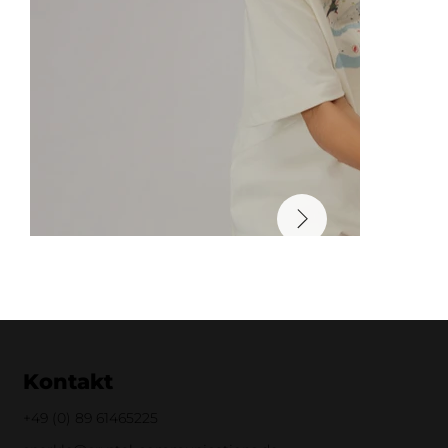
Kontakt
+49 (0)
89 61465225