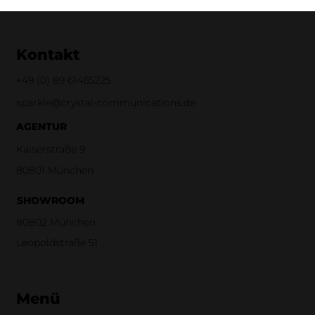
Kontakt
+49 (0)
89 61465225
sparkle@crystal-communications.de
AGENTUR
Kaiserstraße 9
80801 München
SHOWROOM
80802 München
Leopoldstraße 51
Menü