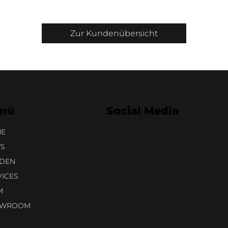
Zur Kundenübersicht
nü
Social Media
Instagram
E
LinkedIn
S
DEN
VICES
M
OWROOM