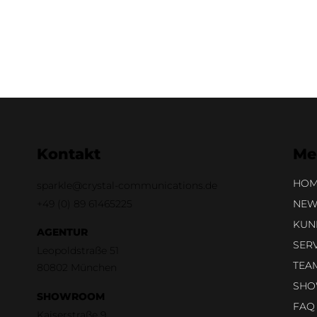
Kontakt
Me
HOM
sparkle@crystal-communications.de
+49 (0)
89 61465225
NEW
KUN
AGENTUR
SER
Leopoldstraße 51
TEA
80802 München
SH
SHOWROOM
FAQ
Kaiserstraße 9